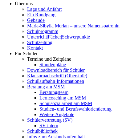
Über uns
Lage und Anfahrt
Ein Rundgang
Gebäude
Maria-Sibylla Merian – unsere Namenspatronin
Schulprogramm
Unterricht|Fächer|Schwerpunkte
Schulzeitung
Kontakt
Für Schüler
Termine und Zeitpläne
Stundenpläne
Downloadbereich für Schüler
Klausurnachschrift (Oberstufe)
Schullaufbahn-Informationen
Beratung am MSM
Beratungsteam
Lerncoaching am MSM
Schulsozialarbeit am MSM
Studien- und Berufswahlorientierung
Weitere Angebote
Schülervertretung (SV)
SV intern
Schulbibliothek
Infos zum Auslandsaufenthalt