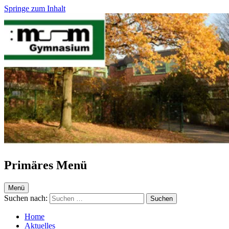
Springe zum Inhalt
Maria-Sibylla-Merian-Gymnasium Krefeld
Webseite des MSM
Primäres Menü
Menü
Suchen nach:
Home
Aktuelles