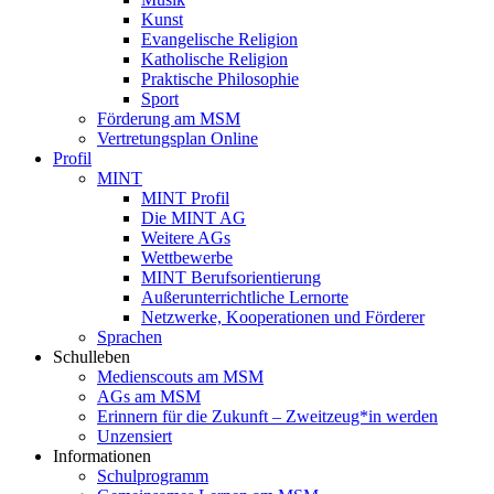
Kunst
Evangelische Religion
Katholische Religion
Praktische Philosophie
Sport
Förderung am MSM
Vertretungsplan Online
Profil
MINT
MINT Profil
Die MINT AG
Weitere AGs
Wettbewerbe
MINT Berufsorientierung
Außerunterrichtliche Lernorte
Netzwerke, Kooperationen und Förderer
Sprachen
Schulleben
Medienscouts am MSM
AGs am MSM
Erinnern für die Zukunft – Zweitzeug*in werden
Unzensiert
Informationen
Schulprogramm