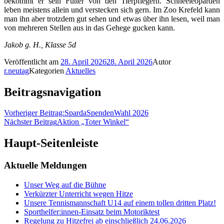
bekommt er sein Futter von den Tierpflegern. Schneeleoparden
leben meistens allein und verstecken sich gern. Im Zoo Krefeld kann
man ihn aber trotzdem gut sehen und etwas über ihn lesen, weil man
von mehreren Stellen aus in das Gehege gucken kann.
Jakob g. H., Klasse 5d
Veröffentlicht am
28. April 2026
28. April 2026
Autor
r.neutag
Kategorien
Aktuelles
Beitragsnavigation
Vorheriger Beitrag:
SpardaSpendenWahl 2026
Nächster Beitrag
Aktion „Toter Winkel“
Haupt-Seitenleiste
Aktuelle Meldungen
Unser Weg auf die Bühne
Verkürzter Unterricht wegen Hitze
Unsere Tennismannschaft U14 auf einem tollen dritten Platz!
Sporthelfer:innen-Einsatz beim Motoriktest
Regelung zu Hitzefrei ab einschließlich 24.06.2026