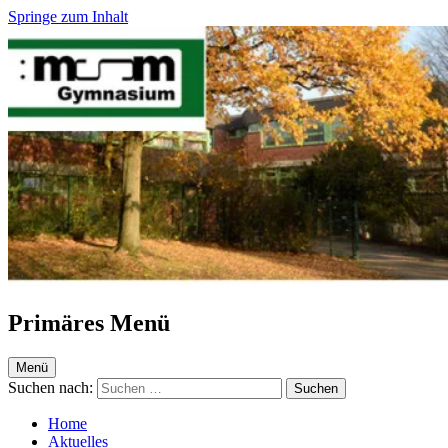
Springe zum Inhalt
Maria-Sibylla-Merian-Gymnasium Krefeld
Webseite des MSM
Primäres Menü
Menü
Suchen nach:
Home
Aktuelles