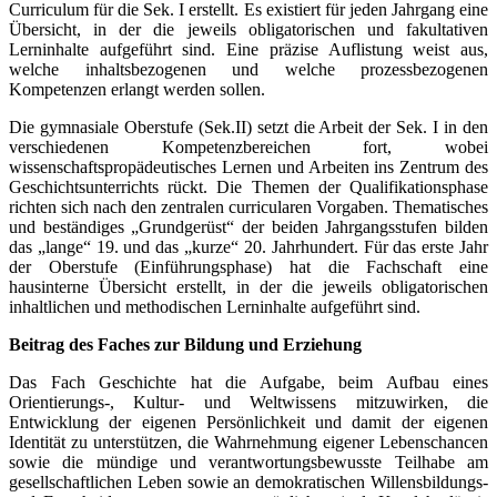
Curriculum für die Sek. I erstellt. Es existiert für jeden Jahrgang eine
Übersicht, in der die jeweils obligatorischen und fakultativen
Lerninhalte aufgeführt sind. Eine präzise Auflistung weist aus,
welche inhaltsbezogenen und welche prozessbezogenen
Kompetenzen erlangt werden sollen.
Die gymnasiale Oberstufe (Sek.II) setzt die Arbeit der Sek. I in den
verschiedenen Kompetenzbereichen fort, wobei
wissenschaftspropädeutisches Lernen und Arbeiten ins Zentrum des
Geschichtsunterrichts rückt. Die Themen der Qualifikationsphase
richten sich nach den zentralen curricularen Vorgaben. Thematisches
und beständiges „Grundgerüst“ der beiden Jahrgangsstufen bilden
das „lange“ 19. und das „kurze“ 20. Jahrhundert. Für das erste Jahr
der Oberstufe (Einführungsphase) hat die Fachschaft eine
hausinterne Übersicht erstellt, in der die jeweils obligatorischen
inhaltlichen und methodischen Lerninhalte aufgeführt sind.
Beitrag des Faches zur Bildung und Erziehung
Das Fach Geschichte hat die Aufgabe, beim Aufbau eines
Orientierungs-, Kultur- und Weltwissens mitzuwirken, die
Entwicklung der eigenen Persönlichkeit und damit der eigenen
Identität zu unterstützen, die Wahrnehmung eigener Lebenschancen
sowie die mündige und verantwortungsbewusste Teilhabe am
gesellschaftlichen Leben sowie an demokratischen Willensbildungs-