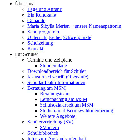
Über uns
Lage und Anfahrt
Ein Rundgang
Gebäude
Maria-Sibylla Merian – unsere Namenspatronin
Schulprogramm
Unterricht|Fächer|Schwerpunkte
Schulzeitung
Kontakt
Für Schüler
Termine und Zeitpläne
Stundenpläne
Downloadbereich für Schüler
Klausurnachschrift (Oberstufe)
Schullaufbahn-Informationen
Beratung am MSM
Beratungsteam
Lerncoaching am MSM
Schulsozialarbeit am MSM
Studien- und Berufswahlorientierung
Weitere Angebote
Schülervertretung (SV)
SV intern
Schulbibliothek
Infos zum Auslandsaufenthalt