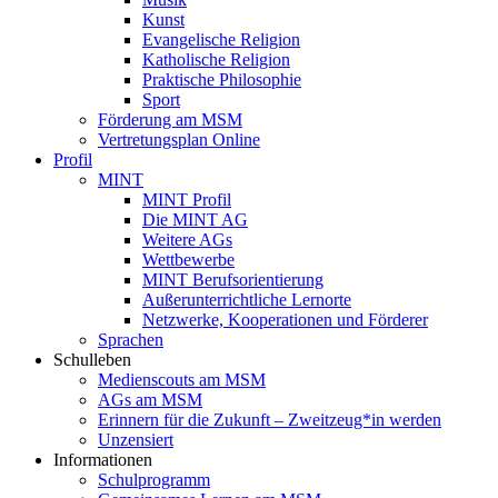
Kunst
Evangelische Religion
Katholische Religion
Praktische Philosophie
Sport
Förderung am MSM
Vertretungsplan Online
Profil
MINT
MINT Profil
Die MINT AG
Weitere AGs
Wettbewerbe
MINT Berufsorientierung
Außerunterrichtliche Lernorte
Netzwerke, Kooperationen und Förderer
Sprachen
Schulleben
Medienscouts am MSM
AGs am MSM
Erinnern für die Zukunft – Zweitzeug*in werden
Unzensiert
Informationen
Schulprogramm