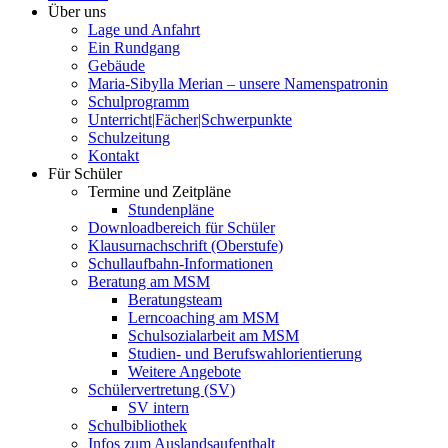
Über uns
Lage und Anfahrt
Ein Rundgang
Gebäude
Maria-Sibylla Merian – unsere Namenspatronin
Schulprogramm
Unterricht|Fächer|Schwerpunkte
Schulzeitung
Kontakt
Für Schüler
Termine und Zeitpläne
Stundenpläne
Downloadbereich für Schüler
Klausurnachschrift (Oberstufe)
Schullaufbahn-Informationen
Beratung am MSM
Beratungsteam
Lerncoaching am MSM
Schulsozialarbeit am MSM
Studien- und Berufswahlorientierung
Weitere Angebote
Schülervertretung (SV)
SV intern
Schulbibliothek
Infos zum Auslandsaufenthalt