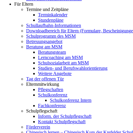
Für Eltern
Termine und Zeitpläne
Terminkalender
Stundenpläne
Schullaufbahn-Informationen
Downloadbereich für Eltern (Formulare, Bescheinigungen
Schulprogramm des MSM
Betreuungsangebot
Beratung am MSM
Beratungsteam
Lerncoaching am MSM
Schulsozialarbeit am MSM
Studien- und Berufswahlorientierung
Weitere Angebote
Tag der offenen Tür
Elternmitwirkung
Pflegschaften
Schulkonferenz
Schulkonferenz Intern
Fachkonferenz
Schulpflegschaft
Inform. der Schulpflegschaft
Kontakt Schulpflegschaft
Förderverein
Chinesisch lernen – Chinesisch Kurs der Krefelder Schu