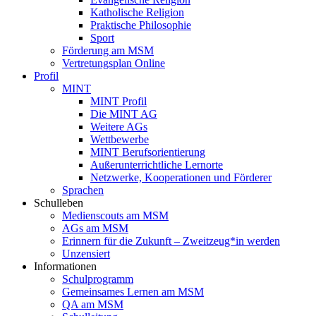
Katholische Religion
Praktische Philosophie
Sport
Förderung am MSM
Vertretungsplan Online
Profil
MINT
MINT Profil
Die MINT AG
Weitere AGs
Wettbewerbe
MINT Berufsorientierung
Außerunterrichtliche Lernorte
Netzwerke, Kooperationen und Förderer
Sprachen
Schulleben
Medienscouts am MSM
AGs am MSM
Erinnern für die Zukunft – Zweitzeug*in werden
Unzensiert
Informationen
Schulprogramm
Gemeinsames Lernen am MSM
QA am MSM