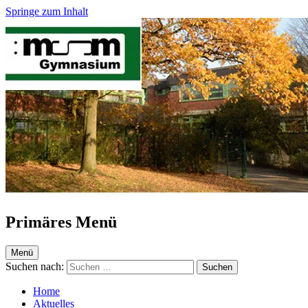
Springe zum Inhalt
Maria-Sibylla-Merian-Gymnasium Krefeld
Webseite des MSM
Primäres Menü
Menü
Suchen nach:
Home
Aktuelles