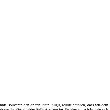
nis, souverän den dritten Platz. Zügig wurde deutlich, dass wir dem
loren ihr Einzel leider äußerst knapp im Tie-Break, nachdem sie sich