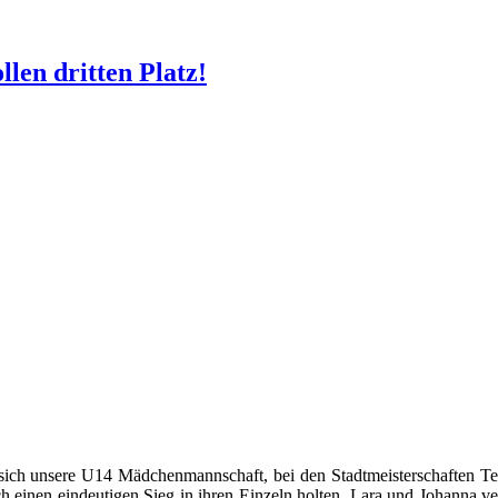
len dritten Platz!
sich unsere U14 Mädchenmannschaft, bei den Stadtmeisterschaften Ten
einen eindeutigen Sieg in ihren Einzeln holten. Lara und Johanna ver