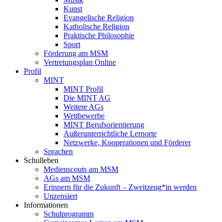
Kunst
Evangelische Religion
Katholische Religion
Praktische Philosophie
Sport
Förderung am MSM
Vertretungsplan Online
Profil
MINT
MINT Profil
Die MINT AG
Weitere AGs
Wettbewerbe
MINT Berufsorientierung
Außerunterrichtliche Lernorte
Netzwerke, Kooperationen und Förderer
Sprachen
Schulleben
Medienscouts am MSM
AGs am MSM
Erinnern für die Zukunft – Zweitzeug*in werden
Unzensiert
Informationen
Schulprogramm