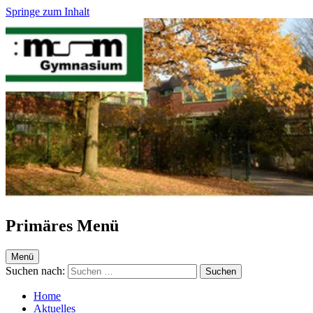
Springe zum Inhalt
Maria-Sibylla-Merian-Gymnasium Krefeld
Webseite des MSM
Primäres Menü
Menü
Suchen nach:
Home
Aktuelles