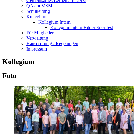
Gemeinsames Lernen am MSM
QA am MSM
Schulleitung
Kollegium
Kollegium Intern
Kollegium intern Bilder Sportfest
Für Mitglieder
Verwaltung
Hausordnung / Regelungen
Impressum
Kollegium
Foto