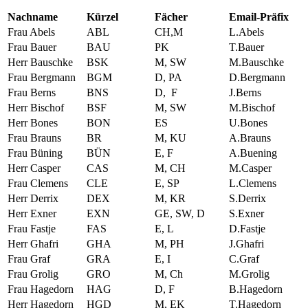
Nachname
Kürzel
Fächer
Email-Präfix
Frau Abels
ABL
CH,M
L.Abels
Frau Bauer
BAU
PK
T.Bauer
Herr Bauschke
BSK
M, SW
M.Bauschke
Frau Bergmann
BGM
D, PA
D.Bergmann
Frau Berns
BNS
D, F
J.Berns
Herr Bischof
BSF
M, SW
M.Bischof
Herr Bones
BON
ES
U.Bones
Frau Brauns
BR
M, KU
A.Brauns
Frau Büning
BÜN
E, F
A.Buening
Herr Casper
CAS
M, CH
M.Casper
Frau Clemens
CLE
E, SP
L.Clemens
Herr Derrix
DEX
M, KR
S.Derrix
Herr Exner
EXN
GE, SW, D
S.Exner
Frau Fastje
FAS
E, L
D.Fastje
Herr Ghafri
GHA
M, PH
J.Ghafri
Frau Graf
GRA
E, I
C.Graf
Frau Grolig
GRO
M, Ch
M.Grolig
Frau Hagedorn
HAG
D, F
B.Hagedorn
Herr Hagedorn
HGD
M, EK
T.Hagedorn