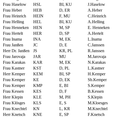
Frau Haselow
HSL
BI, KU
J.Haselow
Frau Heber
HEB
D, ER
A.Heber
Frau Heinrich
HEIN
F, MU
C.Heinrich
Frau Helling
HEL
BI, KU
A.Helling
Frau Henneken
HEN
M, SP
E. Henneken
Frau Hertelt
HER
D, SP
A.Hertelt
Frau Inama
INA
M, EK
L.Inama
Frau Janßen
JC
D, E
C.Janssen
Herr Dr. Janßen
JS
KR, PL
R.Janssen
Frau Jarovaja
JAR
MU
M.Jarovaja
Frau Karakas
KAR
M, EK
N.Karakas
Frau Kastner
KST
D, PL
L.Kastner
Herr Kemper
KEM
BI, SP
H.Kemper
Frau Kemper
KE
D, EK
Sb.Kemper
Frau Kemper
KMP
E, BI
S.Kemper
Frau Kessen
KES
D, F
B.Kessen
Herr Klepin
KLE
M, PH
S.Klepin
Frau Klösges
KLS
E, S
M.Kloesges
Frau Knechtel
KN
L, KR
M.Knechtel
Herr Knetsch
KNE
E, SP
F.Knetsch