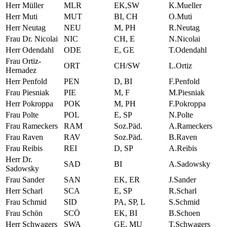
Herr Müller
MLR
EK,SW
K.Mueller
Herr Muti
MUT
BI, CH
O.Muti
Herr Neutag
NEU
M, PH
R.Neutag
Frau Dr. Nicolai
NIC
CH, E
N.Nicolai
Herr Odendahl
ODE
E, GE
T.Odendahl
Frau Ortiz-
ORT
CH/SW
L.Ortiz
Hernadez
Herr Penfold
PEN
D, BI
F.Penfold
Frau Piesniak
PIE
M, F
M.Piesniak
Herr Pokroppa
POK
M, PH
F.Pokroppa
Frau Polte
POL
E, SP
N.Polte
Frau Rameckers
RAM
Soz.Päd.
A.Rameckers
Frau Raven
RAV
Soz.Päd.
B.Raven
Frau Reibis
REI
D, SP
A.Reibis
Herr Dr.
SAD
BI
A.Sadowsky
Sadowsky
Frau Sander
SAN
EK, ER
J.Sander
Herr Scharl
SCA
E, SP
R.Scharl
Frau Schmid
SID
PA, SP, L
S.Schmid
Frau Schön
SCÖ
EK, BI
B.Schoen
Herr Schwagers
SWA
GE, MU
T.Schwagers