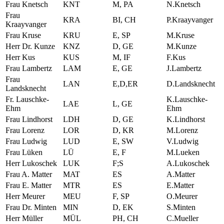
Frau Knetsch
KNT
M, PA
N.Knetsch
Frau
KRA
BI, CH
P.Kraayvanger
Kraayvanger
Frau Kruse
KRU
E, SP
M.Kruse
Herr Dr. Kunze
KNZ
D, GE
M.Kunze
Herr Kus
KUS
M, IF
F.Kus
Frau Lambertz
LAM
E, GE
J.Lambertz
Frau
LAN
E,D,ER
D.Landsknecht
Landsknecht
Fr. Lauschke-
K.Lauschke-
LAE
L, GE
Ehm
Ehm
Frau Lindhorst
LDH
D, GE
K.Lindhorst
Frau Lorenz
LOR
D, KR
M.Lorenz
Frau Ludwig
LUD
E, SW
V.Ludwig
Frau Lüken
LÜ
E, F
M.Lueken
Herr Lukoschek
LUK
F;S
A.Lukoschek
Frau A. Matter
MAT
ES
A.Matter
Frau E. Matter
MTR
ES
E.Matter
Herr Meurer
MEU
F, SP
O.Meurer
Frau Dr. Minten
MIN
D, EK
S.Minten
Herr Müller
MÜL
PH, CH
C.Mueller