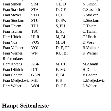
Frau Simon
SIM
GE, D
N.Simon
Frau Stascheit
STA
D, GE
C.Stascheit
Frau Stöver
STÖ
D, F
S.Stoever
Frau Stuckmann
STU
D, SW
L.Stuckmann
Frau Thiem
THI
S, PH
C.Thiem
Frau Tschan
TSC
E, Sp
C.Tschan
Herr Ulrich
ULR
M, BI
C.Ulrich
Frau Voß
VOS
M, BI
D.Voss
Frau Vollmer
VOL
D, E, PP
B.Vollmer
Frau Werner
WN
KU, BI
K.Werner
Referendare:
Herr Abratis
ABR
M, CH
M.Abratis
Frau Dittrich
DIT
E, MU
H.Dittrich
Frau Ganter
GAN
E, BI
V.Ganter
Frau Medjedovic
MEJ
F, S
L.Medjedovic
Herr Wolter
WOL
D, GE
L.Wolter
Haupt-Seitenleiste