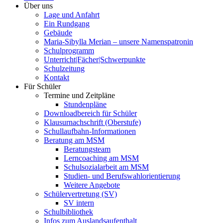
Über uns
Lage und Anfahrt
Ein Rundgang
Gebäude
Maria-Sibylla Merian – unsere Namenspatronin
Schulprogramm
Unterricht|Fächer|Schwerpunkte
Schulzeitung
Kontakt
Für Schüler
Termine und Zeitpläne
Stundenpläne
Downloadbereich für Schüler
Klausurnachschrift (Oberstufe)
Schullaufbahn-Informationen
Beratung am MSM
Beratungsteam
Lerncoaching am MSM
Schulsozialarbeit am MSM
Studien- und Berufswahlorientierung
Weitere Angebote
Schülervertretung (SV)
SV intern
Schulbibliothek
Infos zum Auslandsaufenthalt