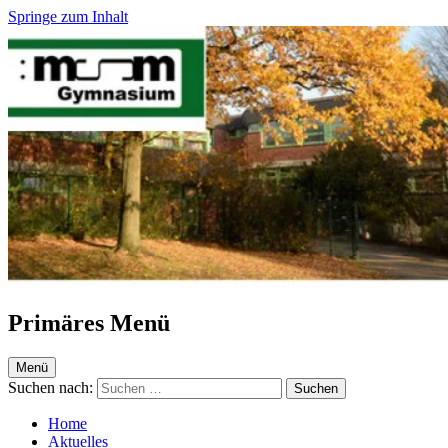
Springe zum Inhalt
Maria-Sibylla-Merian-Gymnasium Krefeld
Webseite des MSM
Primäres Menü
Menü
Suchen nach:
Home
Aktuelles