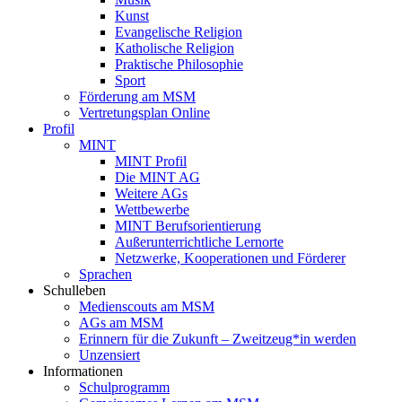
Kunst
Evangelische Religion
Katholische Religion
Praktische Philosophie
Sport
Förderung am MSM
Vertretungsplan Online
Profil
MINT
MINT Profil
Die MINT AG
Weitere AGs
Wettbewerbe
MINT Berufsorientierung
Außerunterrichtliche Lernorte
Netzwerke, Kooperationen und Förderer
Sprachen
Schulleben
Medienscouts am MSM
AGs am MSM
Erinnern für die Zukunft – Zweitzeug*in werden
Unzensiert
Informationen
Schulprogramm