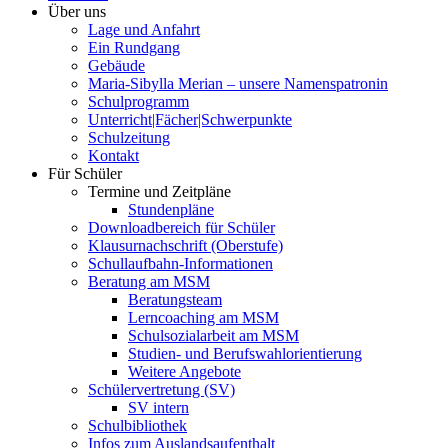
Über uns
Lage und Anfahrt
Ein Rundgang
Gebäude
Maria-Sibylla Merian – unsere Namenspatronin
Schulprogramm
Unterricht|Fächer|Schwerpunkte
Schulzeitung
Kontakt
Für Schüler
Termine und Zeitpläne
Stundenpläne
Downloadbereich für Schüler
Klausurnachschrift (Oberstufe)
Schullaufbahn-Informationen
Beratung am MSM
Beratungsteam
Lerncoaching am MSM
Schulsozialarbeit am MSM
Studien- und Berufswahlorientierung
Weitere Angebote
Schülervertretung (SV)
SV intern
Schulbibliothek
Infos zum Auslandsaufenthalt