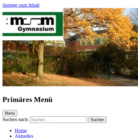
Springe zum Inhalt
Maria-Sibylla-Merian-Gymnasium Krefeld
Webseite des MSM
Primäres Menü
Menü
Suchen nach:
Home
Aktuelles