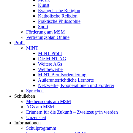
Kunst
Evangelische Religion
Katholische Religion
Praktische Philosophie
Sport
Förderung am MSM
Vertretungsplan Online
Profil
MINT
MINT Profil
Die MINT AG
Weitere AGs
Wettbewerbe
MINT Berufsorientierung
Außerunterrichtliche Lernorte
Netzwerke, Kooperationen und Förderer
Sprachen
Schulleben
Medienscouts am MSM
AGs am MSM
Erinnern für die Zukunft – Zweitzeug*in werden
Unzensiert
Informationen
Schulprogramm