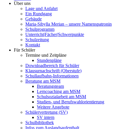
Über uns
Lage und Anfahrt
Ein Rundgang
Gebäude
Maria-Sibylla Merian – unsere Namenspatronin
Schulprogramm
Unterricht|Fächer|Schwerpunkte
Schulzeitung
Kontakt
Für Schüler
Termine und Zeitpläne
Stundenpläne
Downloadbereich für Schüler
Klausurnachschrift (Oberstufe)
Schullaufbahn-Informationen
Beratung am MSM
Beratungsteam
Lerncoaching am MSM
Schulsozialarbeit am MSM
Studien- und Berufswahlorientierung
Weitere Angebote
Schülervertretung (SV)
SV intern
Schulbibliothek
Infos zum Auslandsaufenthalt