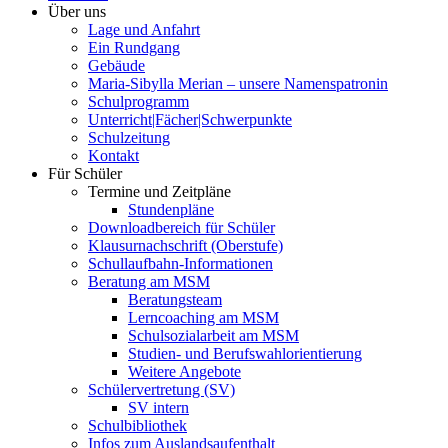
Über uns
Lage und Anfahrt
Ein Rundgang
Gebäude
Maria-Sibylla Merian – unsere Namenspatronin
Schulprogramm
Unterricht|Fächer|Schwerpunkte
Schulzeitung
Kontakt
Für Schüler
Termine und Zeitpläne
Stundenpläne
Downloadbereich für Schüler
Klausurnachschrift (Oberstufe)
Schullaufbahn-Informationen
Beratung am MSM
Beratungsteam
Lerncoaching am MSM
Schulsozialarbeit am MSM
Studien- und Berufswahlorientierung
Weitere Angebote
Schülervertretung (SV)
SV intern
Schulbibliothek
Infos zum Auslandsaufenthalt