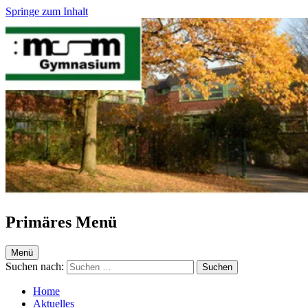
Springe zum Inhalt
Maria-Sibylla-Merian-Gymnasium Krefeld
Webseite des MSM
Primäres Menü
Menü
Suchen nach:
Home
Aktuelles