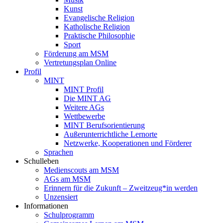
Kunst
Evangelische Religion
Katholische Religion
Praktische Philosophie
Sport
Förderung am MSM
Vertretungsplan Online
Profil
MINT
MINT Profil
Die MINT AG
Weitere AGs
Wettbewerbe
MINT Berufsorientierung
Außerunterrichtliche Lernorte
Netzwerke, Kooperationen und Förderer
Sprachen
Schulleben
Medienscouts am MSM
AGs am MSM
Erinnern für die Zukunft – Zweitzeug*in werden
Unzensiert
Informationen
Schulprogramm