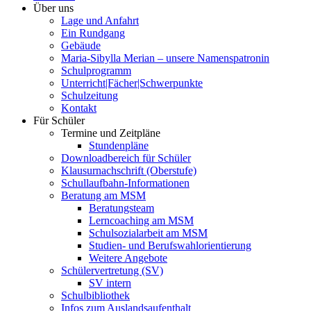
Über uns
Lage und Anfahrt
Ein Rundgang
Gebäude
Maria-Sibylla Merian – unsere Namenspatronin
Schulprogramm
Unterricht|Fächer|Schwerpunkte
Schulzeitung
Kontakt
Für Schüler
Termine und Zeitpläne
Stundenpläne
Downloadbereich für Schüler
Klausurnachschrift (Oberstufe)
Schullaufbahn-Informationen
Beratung am MSM
Beratungsteam
Lerncoaching am MSM
Schulsozialarbeit am MSM
Studien- und Berufswahlorientierung
Weitere Angebote
Schülervertretung (SV)
SV intern
Schulbibliothek
Infos zum Auslandsaufenthalt