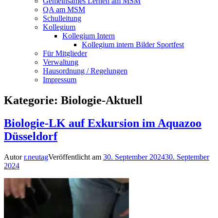
Gemeinsames Lernen am MSM
QA am MSM
Schulleitung
Kollegium
Kollegium Intern
Kollegium intern Bilder Sportfest
Für Mitglieder
Verwaltung
Hausordnung / Regelungen
Impressum
Kategorie:
Biologie-Aktuell
Biologie-LK auf Exkursion im Aquazoo
Düsseldorf
Autor
r.neutag
Veröffentlicht am
30. September 2024
30. September
2024