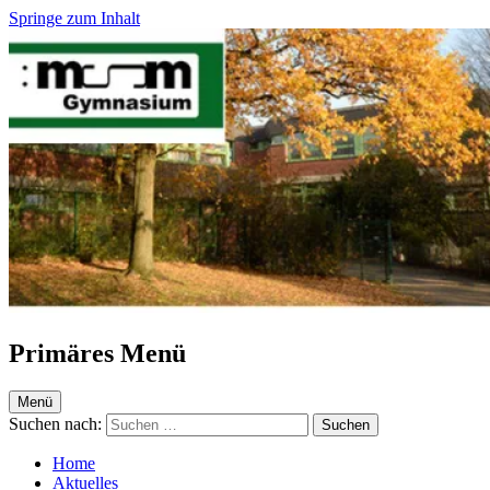
Springe zum Inhalt
Maria-Sibylla-Merian-Gymnasium Krefeld
Webseite des MSM
Primäres Menü
Menü
Suchen nach:
Home
Aktuelles