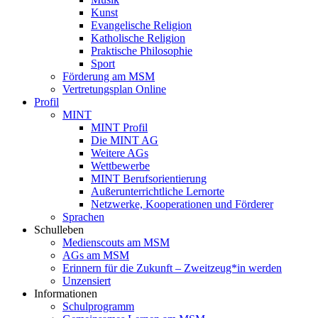
Kunst
Evangelische Religion
Katholische Religion
Praktische Philosophie
Sport
Förderung am MSM
Vertretungsplan Online
Profil
MINT
MINT Profil
Die MINT AG
Weitere AGs
Wettbewerbe
MINT Berufsorientierung
Außerunterrichtliche Lernorte
Netzwerke, Kooperationen und Förderer
Sprachen
Schulleben
Medienscouts am MSM
AGs am MSM
Erinnern für die Zukunft – Zweitzeug*in werden
Unzensiert
Informationen
Schulprogramm