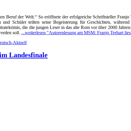
en Beruf der Welt.“ So eröffnete der erfolgreiche Schriftsteller Franj
 und Schüler teilten seine Begeisterung für Geschichten, während s
Mitratekrimis, die die jungen Leser in das alte Rom vor über 2000 Jahr
werden soll.
...weiterlesen
"Autorenlesung am MSM: Franjo Terhart liest 
eutsch-Aktuell
eim Landesfinale