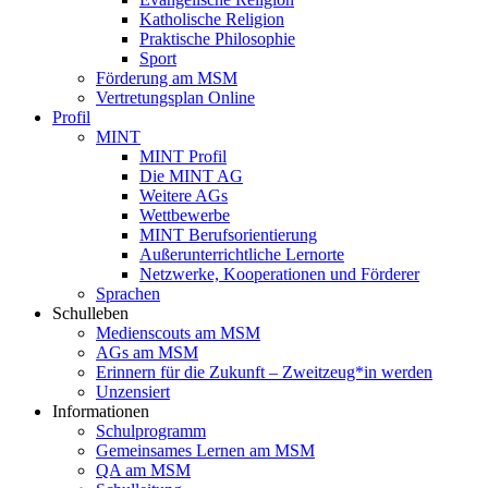
Katholische Religion
Praktische Philosophie
Sport
Förderung am MSM
Vertretungsplan Online
Profil
MINT
MINT Profil
Die MINT AG
Weitere AGs
Wettbewerbe
MINT Berufsorientierung
Außerunterrichtliche Lernorte
Netzwerke, Kooperationen und Förderer
Sprachen
Schulleben
Medienscouts am MSM
AGs am MSM
Erinnern für die Zukunft – Zweitzeug*in werden
Unzensiert
Informationen
Schulprogramm
Gemeinsames Lernen am MSM
QA am MSM