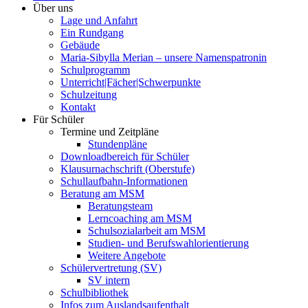
Über uns
Lage und Anfahrt
Ein Rundgang
Gebäude
Maria-Sibylla Merian – unsere Namenspatronin
Schulprogramm
Unterricht|Fächer|Schwerpunkte
Schulzeitung
Kontakt
Für Schüler
Termine und Zeitpläne
Stundenpläne
Downloadbereich für Schüler
Klausurnachschrift (Oberstufe)
Schullaufbahn-Informationen
Beratung am MSM
Beratungsteam
Lerncoaching am MSM
Schulsozialarbeit am MSM
Studien- und Berufswahlorientierung
Weitere Angebote
Schülervertretung (SV)
SV intern
Schulbibliothek
Infos zum Auslandsaufenthalt