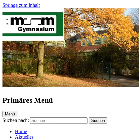
Springe zum Inhalt
Maria-Sibylla-Merian-Gymnasium Krefeld
Webseite des MSM
Primäres Menü
Menü
Suchen nach:
Home
Aktuelles