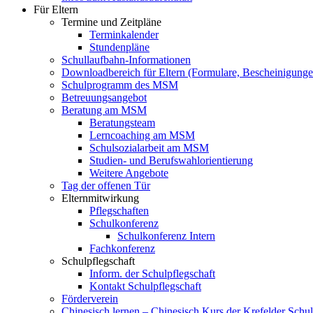
Für Eltern
Termine und Zeitpläne
Terminkalender
Stundenpläne
Schullaufbahn-Informationen
Downloadbereich für Eltern (Formulare, Bescheinigungen
Schulprogramm des MSM
Betreuungsangebot
Beratung am MSM
Beratungsteam
Lerncoaching am MSM
Schulsozialarbeit am MSM
Studien- und Berufswahlorientierung
Weitere Angebote
Tag der offenen Tür
Elternmitwirkung
Pflegschaften
Schulkonferenz
Schulkonferenz Intern
Fachkonferenz
Schulpflegschaft
Inform. der Schulpflegschaft
Kontakt Schulpflegschaft
Förderverein
Chinesisch lernen – Chinesisch Kurs der Krefelder Schu